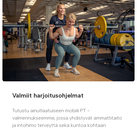
Valmiit harjoitusohjelmat
Tutustu ainutlaatuiseen mobiili PT -
valmennukseemme, jossa yhdistyvät ammattitaito
ja intohimo terveyttä sekä kuntoa kohtaan.