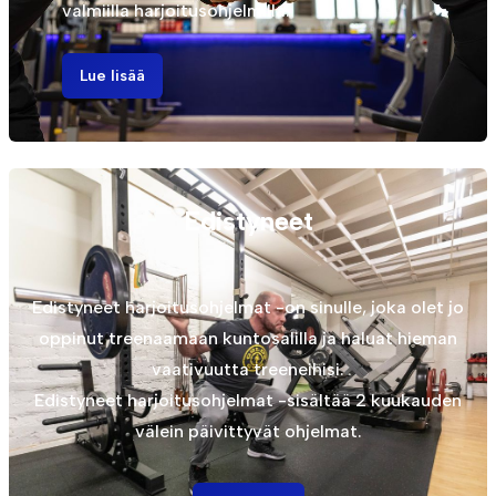
valmiilla harjoitusohjelmilla.
Lue lisää
Edistyneet
Edistyneet harjoitusohjelmat -on sinulle, joka olet jo
oppinut treenaamaan kuntosalilla ja haluat hieman
vaativuutta treeneihisi.
Edistyneet harjoitusohjelmat -sisältää 2 kuukauden
välein päivittyvät ohjelmat.