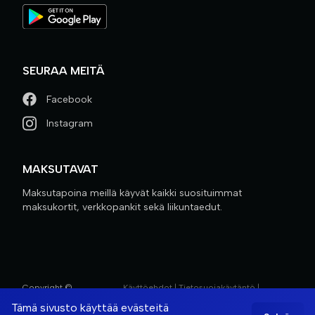
SEURAA MEITÄ
Facebook
Instagram
MAKSUTAVAT
Maksutapoina meillä käyvät kaikki suosituimmat
maksukortit, verkkopankit sekä liikuntaedut.
Copyright ©
Käyttöehdot
|
Tietosuojakäytäntö
|
Kuntokeskus K&M
Evästemenettely
Tämä sivusto käyttää evästeitä
Powered by
Trainero.com