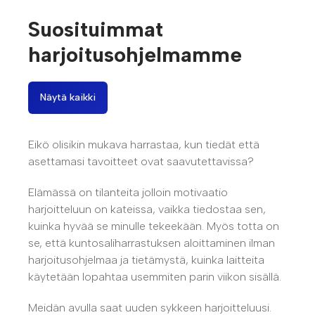
Suosituimmat
harjoitusohjelmamme
Näytä kaikki
Eikö olisikin mukava harrastaa, kun tiedät että
asettamasi tavoitteet ovat saavutettavissa?
Elämässä on tilanteita jolloin motivaatio
harjoitteluun on kateissa, vaikka tiedostaa sen,
kuinka hyvää se minulle tekeekään. Myös totta on
se, että kuntosaliharrastuksen aloittaminen ilman
harjoitusohjelmaa ja tietämystä, kuinka laitteita
käytetään lopahtaa usemmiten parin viikon sisällä.
Meidän avulla saat uuden sykkeen harjoitteluusi.