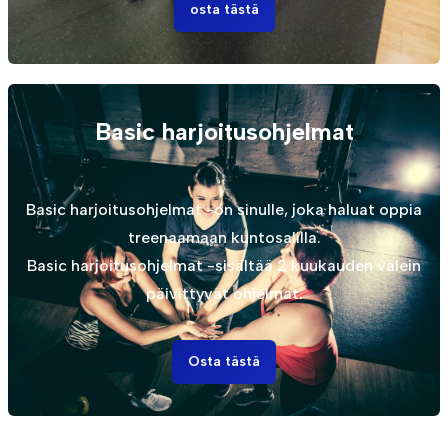
osta tästä
Basic harjoitusohjelmat
Basic harjoitusohjelmat -on sinulle, joka haluat oppia
treenaamaan kuntosalilla.
Basic harjoitusohjelmat -sisältää 2 kuukauden välein
päivittyvät ohjelmat.
Osta tästä